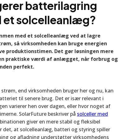
erer batterilagring
et solcelleanlæg?
mmen med et solcelleanlæg ved at lagre
trøm, så virksomheden kan bruge energien
elve produktionstimen. Det gør løsningen mere
en praktiske værdi af anlægget, når forbrug og
anden perfekt.
e strøm, end virksomheden bruger her og nu, kan
atteriet til senere brug. Det er især relevant i
en varierer hen over dagen, eller hvor noget af
timerne. SolarFuture beskriver på
solceller med
binationen giver en mere stabil og fleksibel
 det, at solcelleanlæg, batteri og styring spiller
ning og afladning understøtter virksomhedens