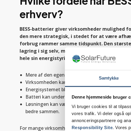
Hvilke fordele har BESS
erhverv?
BESS-batterier giver virksomheder mulighed fo
den mere strategisk, i stedet for at være afhæ
forbrug rammer samme tidspunkt. Den største 
lagring i sig selv, men den ekstra fleksibilitet
hele sin energistyring.
Mere af den egenproducerede strøm kan bruges
Samtykke
Virksomheden kan arbejde mere aktivt med effe
Energisystemet bliver mere fleksibelt ved udsvi
Batteri kan understøtte en mere langsigtet elekt
Denne hjemmeside bruger c
Løsningen kan være relevant, når solceller, ladni
Vi bruger cookies til at tilpas
bedre sammen.
vores trafik. Vi deler også 
annonceringspartnere og ana
For mange virksomheder opstår værdien af BESS før
Responsibility Site
. Vores 