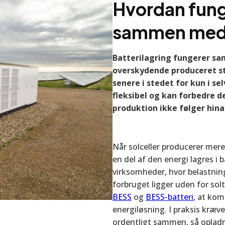
Hvordan fung
sammen med 
Batterilagring fungerer sa
overskydende produceret s
senere i stedet for kun i s
fleksibel og kan forbedre d
produktion ikke følger hin
Når solceller producerer mer
en del af den energi lagres i b
virksomheder, hvor belastning
forbruget ligger uden for sol
BESS
og
BESS-batteri
, at kom
energiløsning. I praksis kræver
ordentligt sammen, så oplad