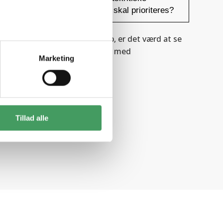
temet
funktioner skal prioriteres?
agring er relevant for dit setup, er det værd at se
med BESS
og sammenholde det med
Marketing
gibehov.
0
Tillad alle