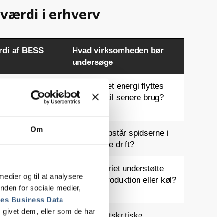
værdi i erhverv
rdi af BESS
Hvad virksomheden bør
undersøge
udnyttelse af
Hvor meget energi flyttes
t strøm
realistisk til senere brug?
Om
ibel styring af
Hvornår opstår spidserne i
pe
den daglige drift?
ammenhæng
Skal batteriet understøtte
 medier og til at analysere
oduktion og
ladning, produktion eller køl?
nden for sociale medier,
es Business Data
 givet dem, eller som de har
sibilitet i
Hvilke driftskritiske