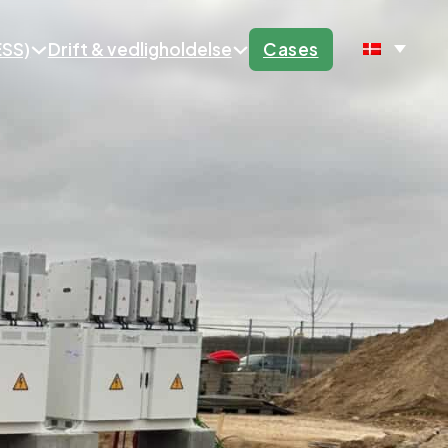
ESS)
Drift & vedligholdelse
Cases