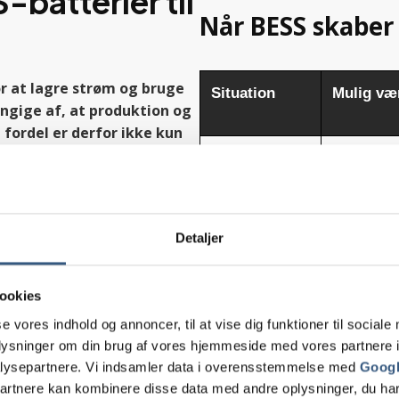
-batterier til
Når BESS skaber 
r at lagre strøm og bruge
Situation
Mulig væ
ngige af, at produktion og
fordel er derfor ikke kun
, som virksomheden får i
Højt
Mere egen
dagforbrug
producere
med solceller
, når behovet opstår.
Detaljer
Udsving i
Mere fleks
ktspidser og belastning.
belastning
effekttop
ng i produktion og forbrug.
rificeringsstrategi.
ookies
Elektrificering
Bedre s
ng eller produktion skal spille
se vores indhold og annoncer, til at vise dig funktioner til sociale
af drift
mellem pr
oplysninger om din brug af vores hjemmeside med vores partnere i
forbrug
lysepartnere. Vi indsamler data i overensstemmelse med
Googl
st rigtigt, når batteriet
partnere kan kombinere disse data med andre oplysninger, du har
Krav om
Større flek