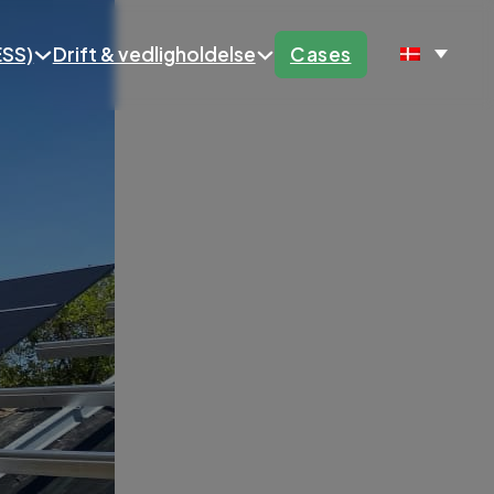
ESS)
Drift & vedligholdelse
Cases